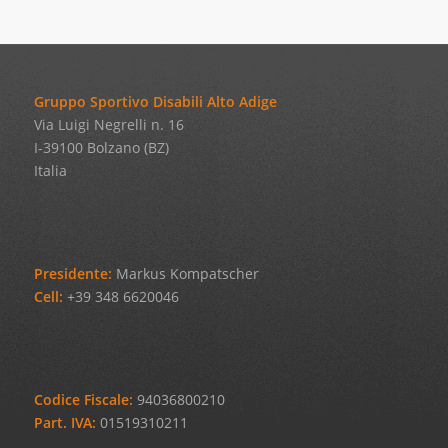
Gruppo Sportivo Disabili Alto Adige
Via Luigi Negrelli n. 16
I-39100 Bolzano (BZ)
Italia
Presidente:
Markus Kompatscher
Cell:
+39 348 6620046
Codice Fiscale:
94036800210
Part. IVA:
01519310211