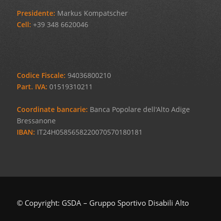
Presidente:
Markus Kompatscher
Cell:
+39 348 6620046
Codice Fiscale:
94036800210
Part. IVA:
01519310211
Coordinate bancarie:
Banca Popolare dell'Alto Adige
Bressanone
IBAN:
IT24H0585658220070570180181
© Copyright: GSDA – Gruppo Sportivo Disabili Alto