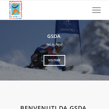
GSDA
.
SKI ALPINE
VISITARE
BENVENUTI DA GSDA
.