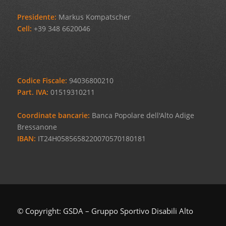
Presidente:
Markus Kompatscher
Cell:
+39 348 6620046
Codice Fiscale:
94036800210
Part. IVA:
01519310211
Coordinate bancarie:
Banca Popolare dell'Alto Adige
Bressanone
IBAN:
IT24H0585658220070570180181
© Copyright: GSDA – Gruppo Sportivo Disabili Alto