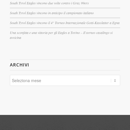
South Tyrol Eagles vincono due volte contro i Graz 99ers
South Tyrol Eagles vincono in anticipo il campionato italiano
South Tyrol Eagles vincono il 4° Torneo Internazionale Gotti-Kasslatter a Egna
Una sconfitta e una vittoria per gli Eagles a Torino – Il torneo casalingo si
avvicina
ARCHIVI