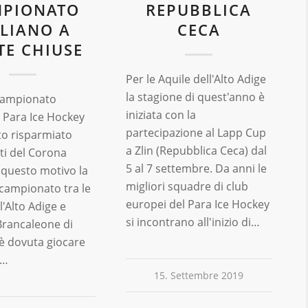
PIONATO
REPUBBLICA
ALIANO A
CECA
TE CHIUSE
Per le Aquile dell'Alto Adige
la stagione di quest'anno è
Campionato
iniziata con la
i Para Ice Hockey
partecipazione al Lapp Cup
to risparmiato
a Zlin (Repubblica Ceca) dal
tti del Corona
5 al 7 settembre. Da anni le
r questo motivo la
migliori squadre di club
 campionato tra le
europei del Para Ice Hockey
l'Alto Adige e
si incontrano all'inizio di…
Brancaleone di
 è dovuta giocare
a…
15. Settembre 2019