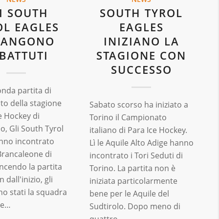
I SOUTH
SOUTH TYROL
OL EAGLES
EAGLES
MANGONO
INIZIANO LA
BATTUTI
STAGIONE CON
SUCCESSO
onda partita di
o della stagione
Sabato scorso ha iniziato a
e Hockey di
Torino il Campionato
o, Gli South Tyrol
italiano di Para Ice Hockey.
nno incontrato
Lì le Aquile Alto Adige hanno
Brancaleone di
incontrato i Tori Seduti di
incendo la partita
Torino. La partita non è
n dall'inizio, gli
iniziata particolarmente
no stati la squadra
bene per le Aquile del
te…
Sudtirolo. Dopo meno di