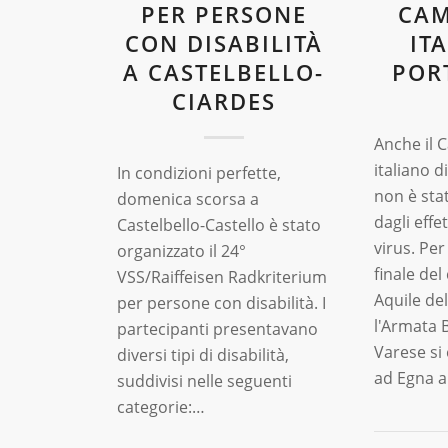
PER PERSONE
CAM
CON DISABILITÀ
IT
A CASTELBELLO-
POR
CIARDES
Anche il 
italiano d
In condizioni perfette,
non è sta
domenica scorsa a
dagli effe
Castelbello-Castello è stato
virus. Pe
organizzato il 24°
finale del
VSS/Raiffeisen Radkriterium
Aquile del
per persone con disabilità. I
l'Armata 
partecipanti presentavano
Varese si
diversi tipi di disabilità,
ad Egna 
suddivisi nelle seguenti
categorie:…