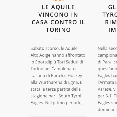
LE AQUILE
GL
VINCONO IN
TYR
CASA CONTRO IL
RI
TORINO
IM
Sabato scorso, le Aquile
Nella sec
Alto Adige hanno affrontato
campionat
lo Sportdipiù Tori Seduti di
di Para Ic
Torino nel Campionato
quest'ann
Italiano di Para Ice Hockey
Eagles ha
alla Würtharena di Egna. È
l'Armata 
stata la terza partita della
Varese, v
stagione per i South Tyrol
per 5-1. Fi
Eagles. Nel primo periodo,…
Eagles so
dominan