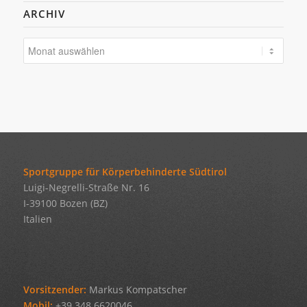
ARCHIV
Sportgruppe für Körperbehinderte Südtirol
Luigi-Negrelli-Straße Nr. 16
I-39100 Bozen (BZ)
Italien
Vorsitzender:
Markus Kompatscher
Mobil:
+39 348 6620046