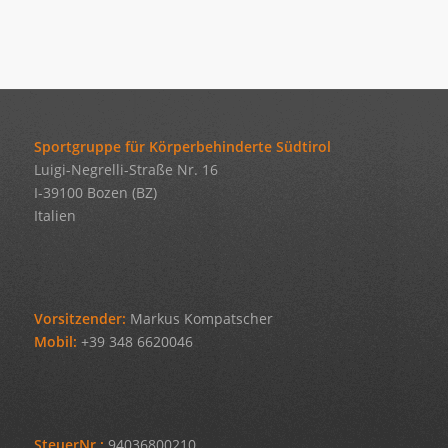
Sportgruppe für Körperbehinderte Südtirol
Luigi-Negrelli-Straße Nr. 16
I-39100 Bozen (BZ)
Italien
Vorsitzender:
Markus Kompatscher
Mobil:
+39 348 6620046
SteuerNr.:
94036800210