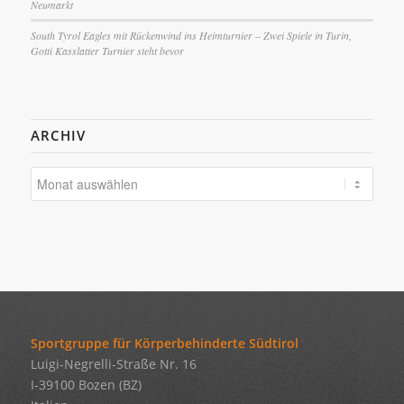
Neumarkt
South Tyrol Eagles mit Rückenwind ins Heimturnier – Zwei Spiele in Turin,
Gotti Kasslatter Turnier steht bevor
ARCHIV
Sportgruppe für Körperbehinderte Südtirol
Luigi-Negrelli-Straße Nr. 16
I-39100 Bozen (BZ)