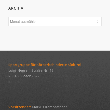
ARCHIV
Sportgruppe für Körperbehinderte Südtirol
Luigi-Negrelli-Straße Nr. 16
I-39100 Bozen (BZ)
Italien
Vorsitzender:
Markus Kompatscher