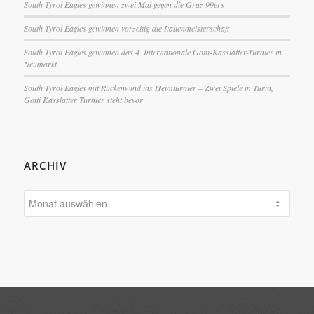
South Tyrol Eagles gewinnen zwei Mal gegen die Graz 99ers
South Tyrol Eagles gewinnen vorzeitig die Italienmeisterschaft
South Tyrol Eagles gewinnen das 4. Internationale Gotti-Kasslatter-Turnier in
Neumarkt
South Tyrol Eagles mit Rückenwind ins Heimturnier – Zwei Spiele in Turin,
Gotti Kasslatter Turnier steht bevor
ARCHIV