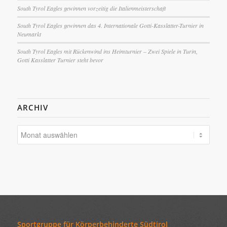
South Tyrol Eagles gewinnen vorzeitig die Italienmeisterschaft
South Tyrol Eagles gewinnen das 4. Internationale Gotti-Kasslatter-Turnier in
Neumarkt
South Tyrol Eagles mit Rückenwind ins Heimturnier – Zwei Spiele in Turin,
Gotti Kasslatter Turnier steht bevor
ARCHIV
Sportgruppe für Körperbehinderte Südtirol