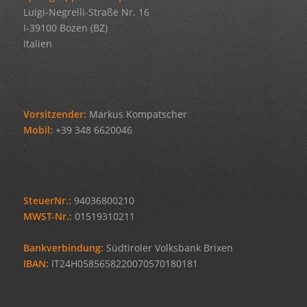
Luigi-Negrelli-Straße Nr. 16
I-39100 Bozen (BZ)
Italien
Vorsitzender:
Markus Kompatscher
Mobil:
+39 348 6620046
SteuerNr.:
94036800210
MWST-Nr.:
01519310211
Bankverbindung:
Südtiroler Volksbank Brixen
IBAN:
IT24H0585658220070570180181