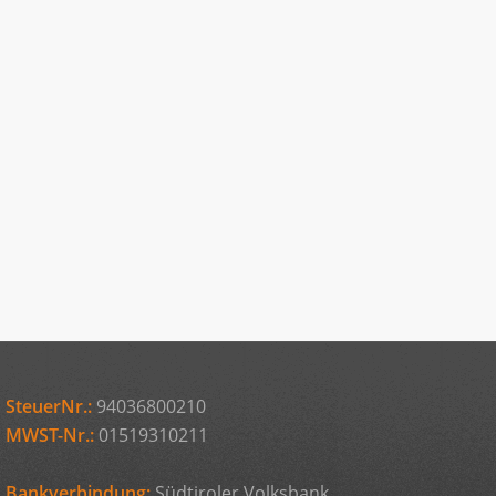
SteuerNr.:
94036800210
MWST-Nr.:
01519310211
Bankverbindung:
Südtiroler Volksbank