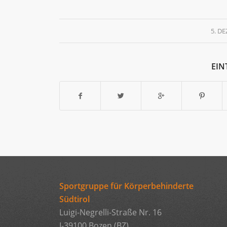
5. D
EIN
Sportgruppe für Körperbehinderte
Südtirol
Luigi-Negrelli-Straße Nr. 16
I-39100 Bozen (BZ)