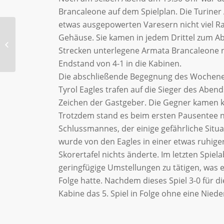
Brancaleone auf dem Spielplan. Die Turiner
etwas ausgepowerten Varesern nicht viel R
Gehäuse. Sie kamen in jedem Drittel zum Abs
Ski Alpin in vollem
Training
Strecken unterlegene Armata Brancaleone 
Endstand von 4-1 in die Kabinen.
Die abschließende Begegnung des Wochenen
Tyrol Eagles trafen auf die Sieger des Abend
Zeichen der Gastgeber. Die Gegner kamen ka
Trotzdem stand es beim ersten Pausentee nu
Schlussmannes, der einige gefährliche Situ
wurde von den Eagles in einer etwas ruhiger
Skorertafel nichts änderte. Im letzten Spiel
geringfügige Umstellungen zu tätigen, was e
Folge hatte. Nachdem dieses Spiel 3-0 für di
Kabine das 5. Spiel in Folge ohne eine Nieder
r