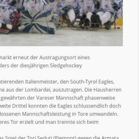
rkt erneut der Austragungsort eines
nders der diesjährigen Sledgehockey
erenden Italienmeister, den South-Tyrol Eagles,
one aus der Lombardei, auszutragen. Die Hausherren
nd gewährten der Vareser Mannschaft phasenweise
weite Drittel konnten die Eagles schlussendlich doch
chlossenen Mannschaftsleistung in Tore umwandeln.
eres Tor erzielt und man trennte sich beim
 Spiel der Tori Seduti (Piemont) gegen die Armata