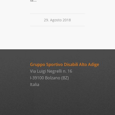
la…
29. Agosto 2018
Gruppo Sportivo Disabili Alto Adige
Via Luigi Negrelli n. 16
I-39100 Bolzano (BZ)
Italia