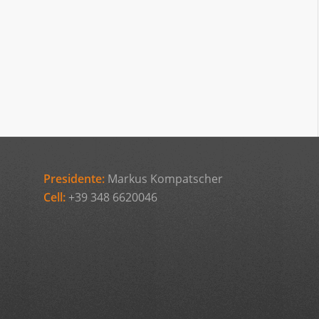
Presidente:
Markus Kompatscher
Cell:
+39 348 6620046