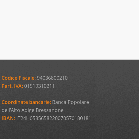
Codice Fiscale:
94036800210
Part. IVA:
01519310211
Coordinate bancarie:
Banca Popolare
dell'Alto Adige Bressanone
IBAN:
IT24H0585658220070570180181