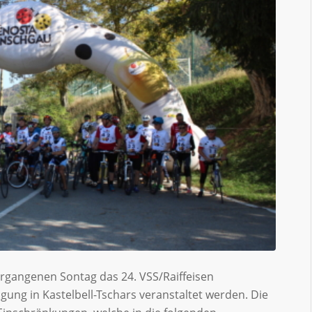
rgangenen Sontag das 24. VSS/Raiffeisen
gung in Kastelbell-Tschars veranstaltet werden. Die