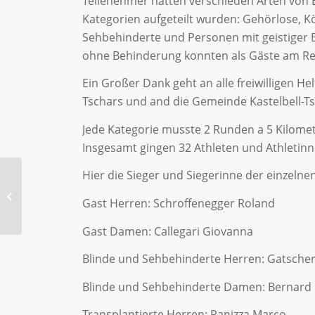
Teilenehmer hatten verschieden Arten von 
Kategorien aufgeteilt wurden: Gehörlose, 
Sehbehinderte und Personen mit geistiger 
ohne Behinderung konnten als Gäste am R
Ein Großer Dank geht an alle freiwilligen He
Tschars und and die Gemeinde Kastelbell-Ts
Jede Kategorie musste 2 Runden a 5 Kilomet
Insgesamt gingen 32 Athleten und Athletinn
Hier die Sieger und Siegerinne der einzelne
Auszeichnung –
Gast Herren: Schroffenegger Roland
Verdienstmedaillen
Gast Damen: Callegari Giovanna
Blinde und Sehbehinderte Herren: Gatscher 
Blinde und Sehbehinderte Damen: Bernard G
Transplantierte Herren: Panizza Marco