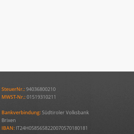
SteuerNr.:
94036800210
MWST-Nr.:
01519310211
Bankverbindung:
Südtiroler Volksbank
Brixen
IBAN:
IT24H0585658220070570180181