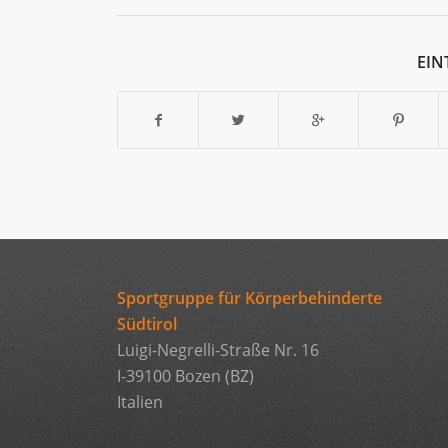
EIN
Sportgruppe für Körperbehinderte
Südtirol
Luigi-Negrelli-Straße Nr. 16
I-39100 Bozen (BZ)
Italien