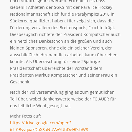
nach Südtirol geholt werden. Erfreulich ist, dass
sieben!!! Athleten der SGKS mit der Para-Ice-Hockey-
Nationalmannschaft sich für die Paralympics 2018 in
Südkorea qualifiziert haben. Hier zeigt sich, dass die
Förderung vor allem des Breitensports, Früchte trägt.
Diesbezüglich richtete der Präsident Kompatscher auch
ein herzliches Dankeschön an die großen und auch
kleinen Sponsoren, ohne die ein solcher Verein, der
ausschließlich ehrenamtlich arbeitet, kaum überleben
könnte. Als Überraschung für seine 25jährige
Präsidentschaft überreichte der Vorstand dem
Präsidenten Markus Kompatscher und seiner Frau ein
Geschenk.
Nach der Vollversammlung ging es zum gemütlichen
Teil über, wobei dankenswerterweise der FC AUER für
das leibliche Wohl gesorgt hat.
Mehr Fotos auf:
https://drive.google.com/open?
id=0ByvqxakDpX3aNUVwYUhDeHFsbW8