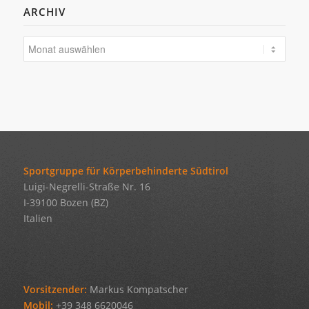
ARCHIV
Sportgruppe für Körperbehinderte Südtirol
Luigi-Negrelli-Straße Nr. 16
I-39100 Bozen (BZ)
Italien
Vorsitzender:
Markus Kompatscher
Mobil:
+39 348 6620046