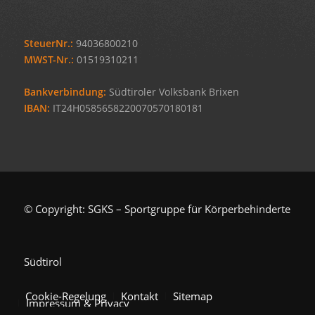
SteuerNr.:
94036800210
MWST-Nr.:
01519310211
Bankverbindung:
Südtiroler Volksbank Brixen
IBAN:
IT24H0585658220070570180181
© Copyright: SGKS – Sportgruppe für Körperbehinderte
Südtirol
Cookie-Regelung
Kontakt
Sitemap
Impressum & Privacy