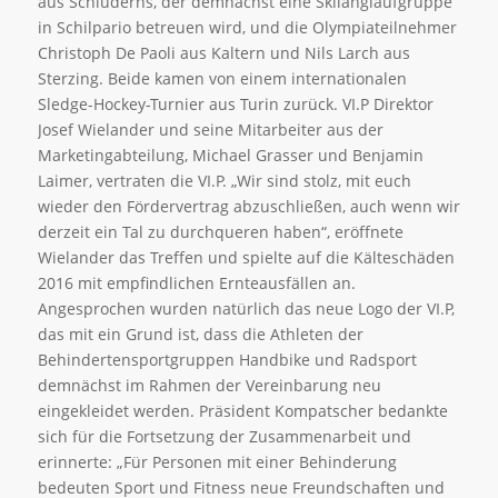
aus Schluderns, der demnächst eine Skilanglaufgruppe
in Schilpario betreuen wird, und die Olympiateilnehmer
Christoph De Paoli aus Kaltern und Nils Larch aus
Sterzing. Beide kamen von einem internationalen
Sledge-Hockey-Turnier aus Turin zurück. VI.P Direktor
Josef Wielander und seine Mitarbeiter aus der
Marketingabteilung, Michael Grasser und Benjamin
Laimer, vertraten die VI.P. „Wir sind stolz, mit euch
wieder den Fördervertrag abzuschließen, auch wenn wir
derzeit ein Tal zu durchqueren haben“, eröffnete
Wielander das Treffen und spielte auf die Kälteschäden
2016 mit empfindlichen Ernteausfällen an.
Angesprochen wurden natürlich das neue Logo der VI.P,
das mit ein Grund ist, dass die Athleten der
Behindertensportgruppen Handbike und Radsport
demnächst im Rahmen der Vereinbarung neu
eingekleidet werden. Präsident Kompatscher bedankte
sich für die Fortsetzung der Zusammenarbeit und
erinnerte: „Für Personen mit einer Behinderung
bedeuten Sport und Fitness neue Freundschaften und