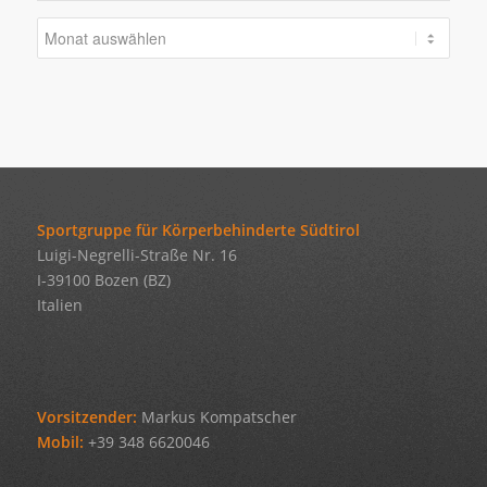
Sportgruppe für Körperbehinderte Südtirol
Luigi-Negrelli-Straße Nr. 16
I-39100 Bozen (BZ)
Italien
Vorsitzender:
Markus Kompatscher
Mobil:
+39 348 6620046