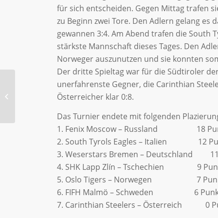
für sich entscheiden. Gegen Mittag trafen s
zu Beginn zwei Tore. Den Adlern gelang es
gewannen 3:4. Am Abend trafen die South Tyr
stärkste Mannschaft dieses Tages. Den Adle
Norweger auszunutzen und sie konnten somit
Der dritte Spieltag war für die Südtiroler d
unerfahrenste Gegner, die Carinthian Steel
Sitzballer wieder im
Österreicher klar 0:8.
Einsatz!
Das Turnier endete mit folgenden Plazierun
1. Fenix Moscow – Russland 18 Pu
2. South Tyrols Eagles – Italien 12 Pu
3. Weserstars Bremen – Deutschland 11
4. SHK Lapp Zlín – Tschechien 9 Pun
5. Oslo Tigers – Norwegen 7 Pun
6. FIFH Malmö – Schweden 6 Punk
7. Carinthian Steelers – Österreich 0 P