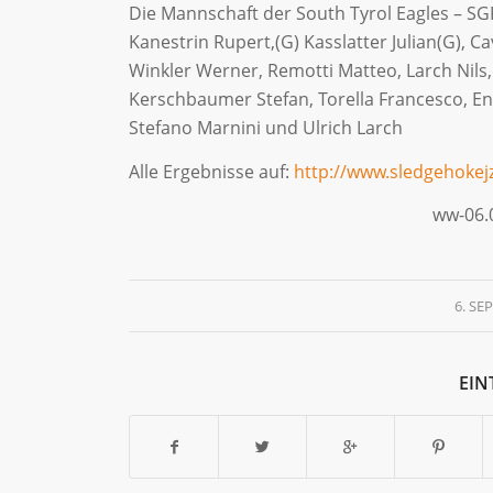
Die Mannschaft der South Tyrol Eagles – S
Kanestrin Rupert,(G) Kasslatter Julian(G), Ca
Winkler Werner, Remotti Matteo, Larch Nils
Kerschbaumer Stefan, Torella Francesco, End
Stefano Marnini und Ulrich Larch
Alle Ergebnisse auf:
http://www.sledgehokejz
ww-06.09.20
6. SE
EIN