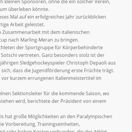
h kleinen Sponsoren, ohne die ein solcher Verein,
kaum überleben könnte.
ses Mal auf ein erfolgreiches Jahr zurückblicken
ige Arbeit geleistet.
in Zusammenarbeit mit dem italienischen
cup nach Marling-Meran zu bringen.
Athleten der Sportgruppe für Körperbehinderte
 Sotschi vertreten. Ganz besonders stolz ist der
16jährigen Sledgehockeyspieler Christoph Depaoli aus
t sich, dass die Jugendförderung erste Früchte trägt.
 vor kurzem errungenen Italienmeistertitel im
lnen Sektionsleiter für die kommende Saison, wo
tehen wird, berichtete der Präsident von einem
nnis hat große Möglichkeiten an den Paralympischen
e Vorbereitung, Trainingseinheiten,
d mit sehr hohen Kosten verbunden, die der Athlet