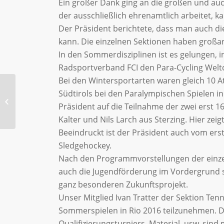
Ein großer Dank ging an die großen und auc
der ausschließlich ehrenamtlich arbeitet, 
Der Präsident berichtete, dass man auch die
kann. Die einzelnen Sektionen haben großart
In den Sommerdisziplinen ist es gelungen, 
Radsportverband FCI den Para-Cycling Welt
Bei den Wintersportarten waren gleich 10 
Südtirols bei den Paralympischen Spielen in
6. Italienmeistertitel für
Präsident auf die Teilnahme der zwei erst 
die South Tyrol Eagles
Kalter und Nils Larch aus Sterzing. Hier zeig
Beeindruckt ist der Präsident auch vom erst
Sledgehockey.
Nach den Programmvorstellungen der einze
auch die Jugendförderung im Vordergrund s
ganz besonderen Zukunftsprojekt.
Unser Mitglied Ivan Tratter der Sektion Te
Sommerspielen in Rio 2016 teilzunehmen. Di
Qualifizierungsturniers, Material, usw. sin