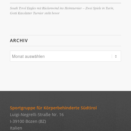
South Tyrol Eagles mit Rückenwind ins Heimturnier – Zwei Spiele in Turin,
Gotti Kasslatter Turnier steht bevor
ARCHIV
Sportgruppe für Körperbehinderte Südtirol
Luigi-Negrelli-Straße Nr. 16
I-39100 Bozen (BZ)
Italien